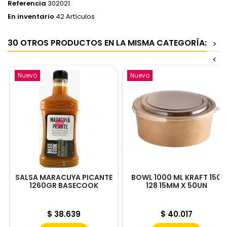
Referencia
302021
En inventario
42 Artículos
30 OTROS PRODUCTOS EN LA MISMA CATEGORÍA:
>
<
Nuevo
Nuevo
SALSA MARACUYA PICANTE
BOWL 1000 ML KRAFT 150
1260GR BASECOOK
128 15MM X 50UN
Precio
Precio
$ 38.639
$ 40.017