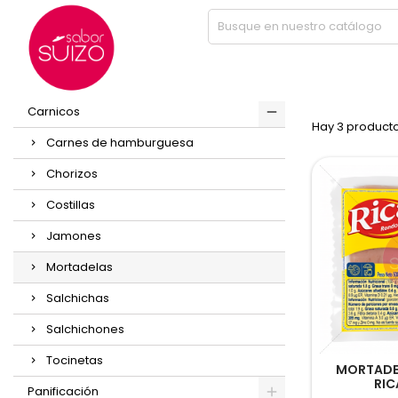
Inicio
Carnicos
Mortadelas
PRODUCT
PRODUCTOS
Carnicos
Hay 3 producto
Carnes de hamburguesa
Chorizos
Costillas
Jamones
Mortadelas
Salchichas
Salchichones
Tocinetas
MORTADE
RIC
Panificación