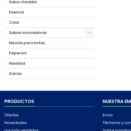
Salsa cheddar
Esencia
Color
Salsas innovadoras
Mezcla para tortas
Peperoni
Navidad
Dulces
PRODUCTOS
NUESTRA E
Ofertas
Envío
Novedades
Términos y co
Los más vendidos
Sobre nosotro