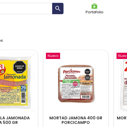
shoppin

Portafolio
OS
s.
Nuevo
Nuev
LA JAMONADA
MORTAD JAMONA 400 GR
MORT
A 500 GR
PORCICAMPO