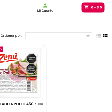
g_bag

shopping_cart
0
- $ 0
Mi Cuenta



Ordenar por:
o
ADELA POLLO 450 ZENU