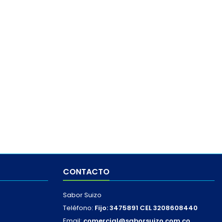
CONTACTO
Sabor Suizo
Teléfono:
Fijo: 3475891 CEL 3208608440
Email:
comercial@saborsuizo.com.co