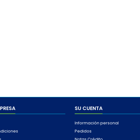
MPRESA
SU CUENTA
Información personal
ndiciones
Pedidos
s
Notas Crédito