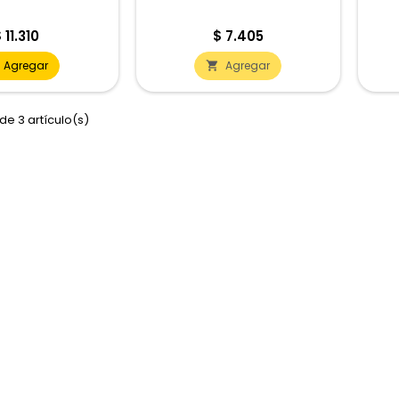
recio
Precio
 11.310
$ 7.405
Agregar
Agregar

de 3 artículo(s)