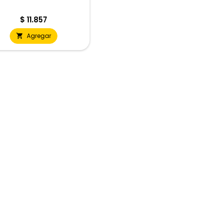
Precio
$ 11.857
Agregar
