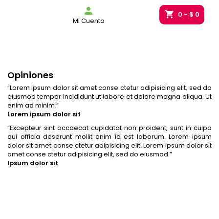
g_bag

shopping_cart
0
- $ 0
Mi Cuenta
Opiniones
“
Lorem ipsum dolor sit amet conse ctetur adipisicing elit, sed do
eiusmod tempor incididunt ut labore et dolore magna aliqua. Ut
enim ad minim.
”
Lorem ipsum dolor sit
“
Excepteur sint occaecat cupidatat non proident, sunt in culpa
qui officia deserunt mollit anim id est laborum. Lorem ipsum
dolor sit amet conse ctetur adipisicing elit. Lorem ipsum dolor sit
amet conse ctetur adipisicing elit, sed do eiusmod.
”
Ipsum dolor sit