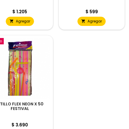
Precio
Precio
$ 1.205
$ 599
Agregar
Agregar


o
ITILLO FLEX NEON X 50
FESTIVAL
Precio
$ 3.690