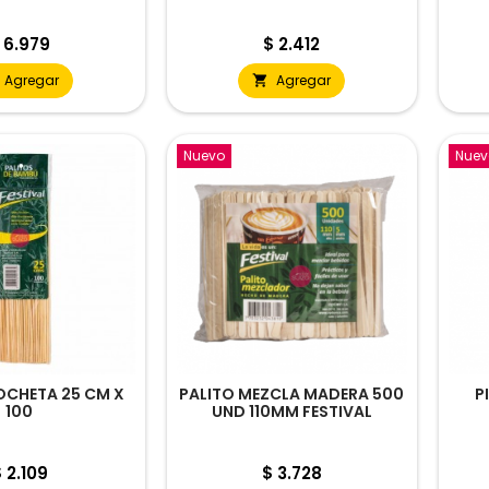
recio
Precio
 6.979
$ 2.412
Agregar
Agregar

Nuevo
Nuev
OCHETA 25 CM X
PALITO MEZCLA MADERA 500
P
100
UND 110MM FESTIVAL
recio
Precio
 2.109
$ 3.728