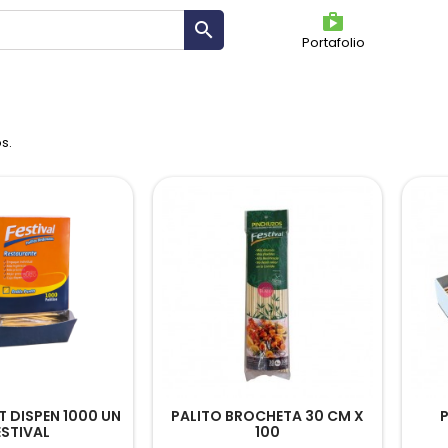
shoppin

Portafolio
OS
s.
T DISPEN 1000 UN
PALITO BROCHETA 30 CM X
ESTIVAL
100