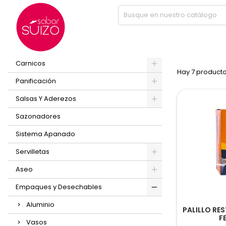
Inicio
Empaques y Desechables
Palillos
PRODUCT
PRODUCTOS
Carnicos
Hay 7 producto
Panificación
Salsas Y Aderezos
Sazonadores
Sistema Apanado
Servilletas
Aseo
Empaques y Desechables
Aluminio
PALILLO RES
F
Vasos