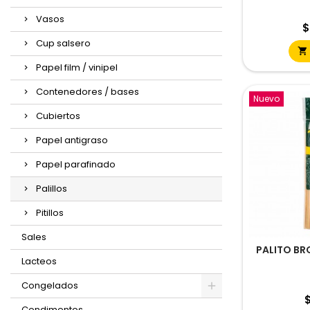
Vasos
P
$
Cup salsero

Papel film / vinipel
Contenedores / bases
Nuevo
Cubiertos
Papel antigraso
Papel parafinado
Palillos
Pitillos
Sales
PALITO BR
Lacteos
Congelados
P
$
Condimentos