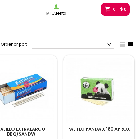
g_bag

shopping_cart
0
- $ 0
Mi Cuenta



Ordenar por:
PALILLO EXTRALARGO
PALILLO PANDA X 180 APROX
BBQ/SANDW