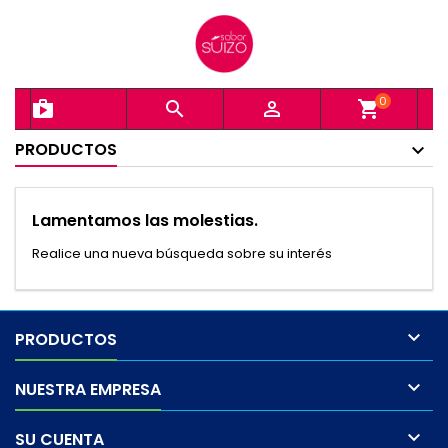
0
shopping_bag


shopping_cart
PRODUCTOS
Lamentamos las molestias.
Realice una nueva búsqueda sobre su interés

PRODUCTOS

NUESTRA EMPRESA

SU CUENTA