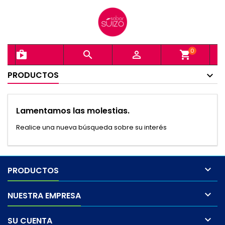
0
shopping_bag


shopping_cart
PRODUCTOS
Lamentamos las molestias.
Realice una nueva búsqueda sobre su interés

PRODUCTOS

NUESTRA EMPRESA

SU CUENTA