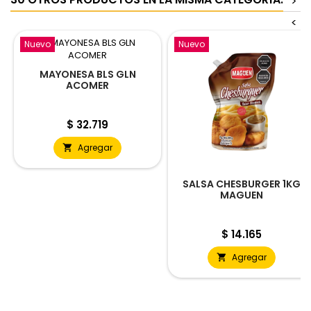
>
<
Nuevo
Nuevo
MAYONESA BLS GLN
ACOMER
Precio
$ 32.719
Agregar

SALSA CHESBURGER 1KG
MAGUEN
Precio
$ 14.165
Agregar
