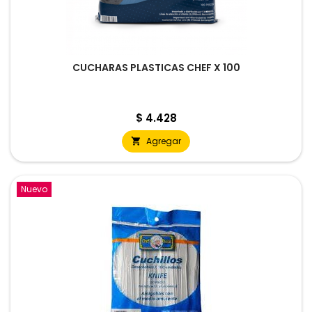
CUCHARAS PLASTICAS CHEF X 100
Precio
$ 4.428
Agregar

Nuevo