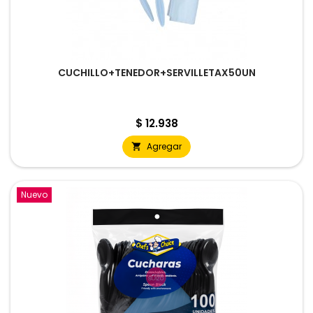
CUCHILLO+TENEDOR+SERVILLETAX50UN
Precio
$ 12.938
Agregar

Nuevo