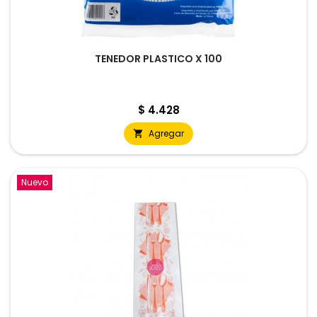
TENEDOR PLASTICO X 100
Precio
$ 4.428
Agregar

Nuevo