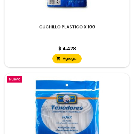
CUCHILLO PLASTICO X 100
Precio
$ 4.428
Agregar

Nuevo