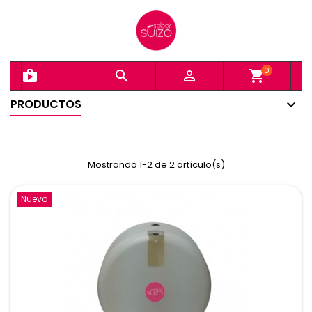
0
shopping_bag


shopping_cart
PRODUCTOS
Mostrando 1-2 de 2 artículo(s)
Nuevo