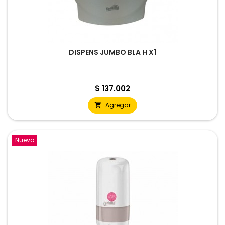
DISPENS JUMBO BLA H X1
Precio
$ 137.002
Agregar

Nuevo