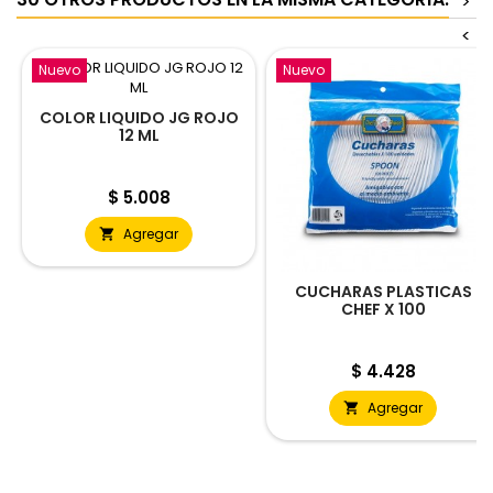
>
<
Nuevo
Nuevo
COLOR LIQUIDO JG ROJO
12 ML
Precio
$ 5.008
Agregar

CUCHARAS PLASTICAS
CHEF X 100
Precio
$ 4.428
Agregar
