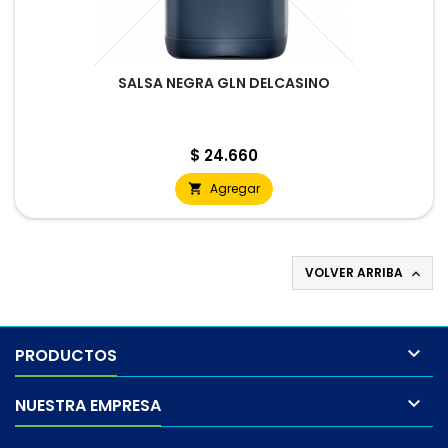
SALSA NEGRA GLN DELCASINO
Precio
$ 24.660
Agregar

VOLVER ARRIBA


PRODUCTOS

NUESTRA EMPRESA