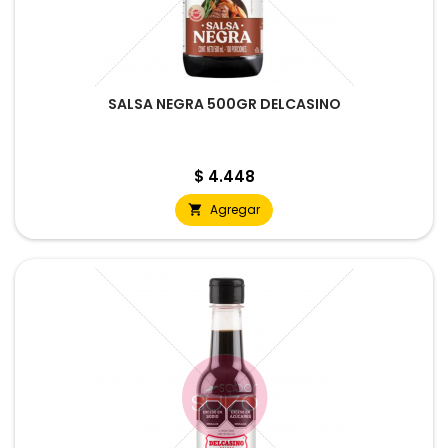
SALSA NEGRA 500GR DELCASINO
Precio
$ 4.448
Agregar
