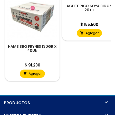
ACEITE RICO SOYA BIDON
20 LT
Precio
$ 155.500
Agregar

HAMB BBQ FRYNES 130GR X
40UN
Precio
$ 91.230
Agregar


PRODUCTOS