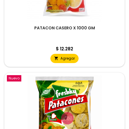
PATACON CASERO X 1000 GM
Precio
$ 12.282
Agregar

Nuevo