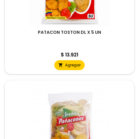
PATACON TOSTON DL X 5 UN
Precio
$ 13.921
Agregar
