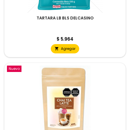
TARTARA LB BLS DELCASINO
Precio
$ 5.964
Agregar

Nuevo