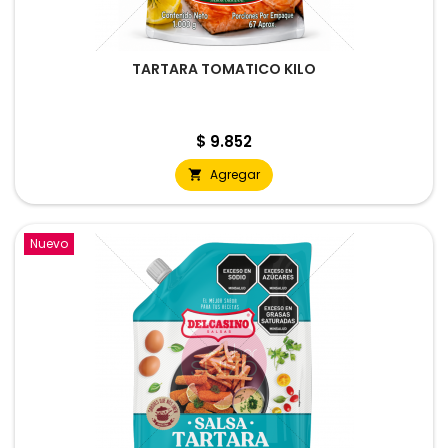
TARTARA TOMATICO KILO
Precio
$ 9.852
Agregar

Nuevo