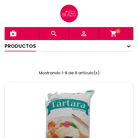
0
shopping_bag


shopping_cart
PRODUCTOS
Mostrando 1-8 de 8 artículo(s)