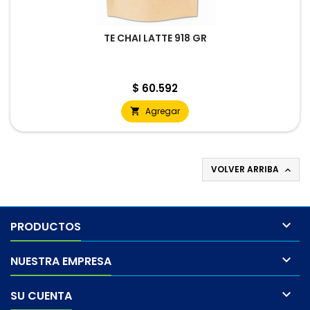
TE CHAI LATTE 918 GR
Precio
$ 60.592
Agregar

VOLVER ARRIBA


PRODUCTOS

NUESTRA EMPRESA

SU CUENTA