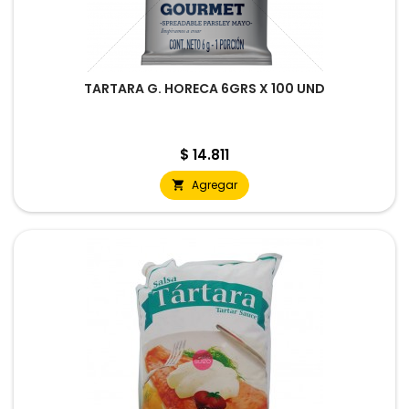
TARTARA G. HORECA 6GRS X 100 UND
Precio
$ 14.811
Agregar
