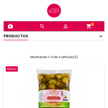
0
shopping_bag


shopping_cart
PRODUCTOS
Mostrando 1-3 de 3 artículo(s)
Nuevo