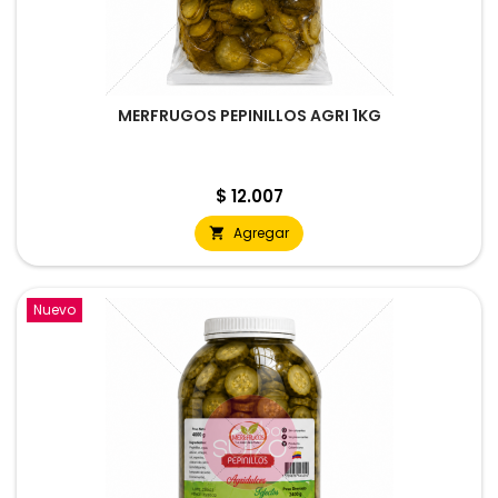
MERFRUGOS PEPINILLOS AGRI 1KG
Precio
$ 12.007
Agregar

Nuevo