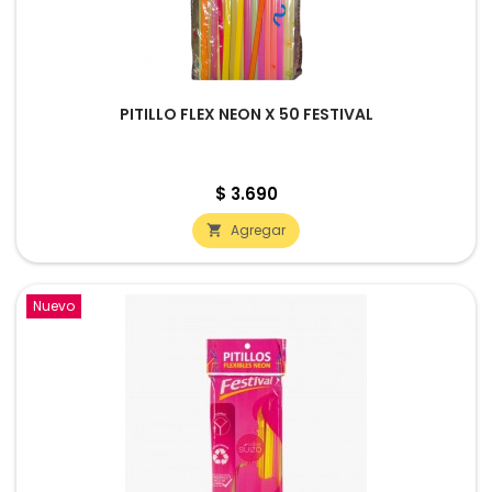
PITILLO FLEX NEON X 50 FESTIVAL
Precio
$ 3.690
Agregar

Nuevo