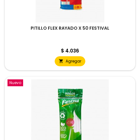
PITILLO FLEX RAYADO X 50 FESTIVAL
Precio
$ 4.036
Agregar

Nuevo