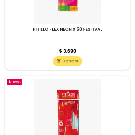
PITILLO FLEX NEON X 50 FESTIVAL
Precio
$ 3.690
Agregar

Nuevo