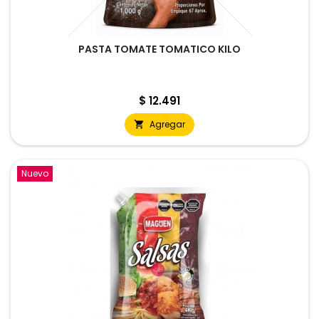
PASTA TOMATE TOMATICO KILO
Precio
$ 12.491
Agregar

Nuevo