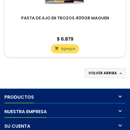
PASTA DE AJO EN TROZOS 400GR MAGUEN
Precio
$ 6.879
Agregar

VOLVER ARRIBA


PRODUCTOS

NUESTRA EMPRESA

SU CUENTA