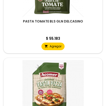
PASTA TOMATE BLS GLN DELCASINO
Precio
$ 55.183
Agregar
