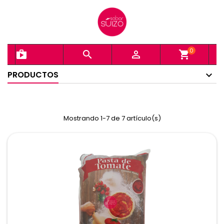
0
shopping_bag


shopping_cart
PRODUCTOS
Mostrando 1-7 de 7 artículo(s)