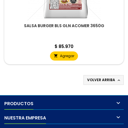
SALSA BURGER BLS GLN ACOMER 3650G
Precio
$ 85.970
Agregar

VOLVER ARRIBA


PRODUCTOS

NUESTRA EMPRESA