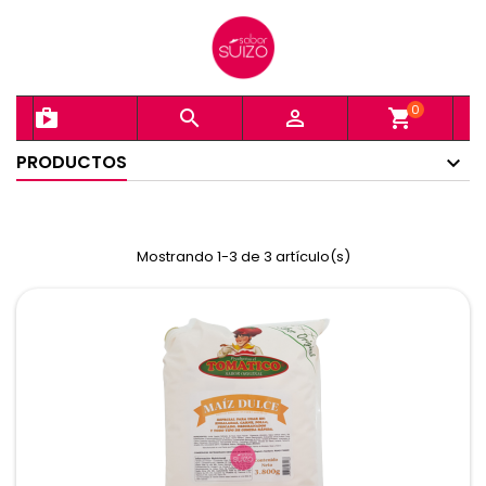
0
shopping_bag


shopping_cart
PRODUCTOS
Mostrando 1-3 de 3 artículo(s)