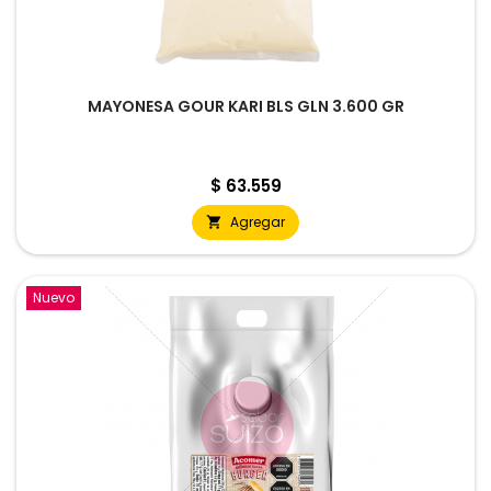
MAYONESA GOUR KARI BLS GLN 3.600 GR
Precio
$ 63.559
Agregar

Nuevo