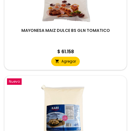
MAYONESA MAIZ DULCE BS GLN TOMATICO
Precio
$ 61.158
Agregar

Nuevo