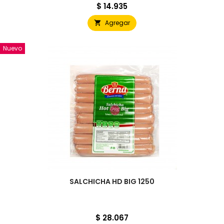
Precio
$ 14.935
Agregar

Nuevo
SALCHICHA HD BIG 1250
Precio
$ 28.067