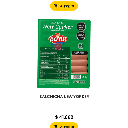
Agregar

SALCHICHA NEW YORKER
Precio
$ 41.062
Agregar
