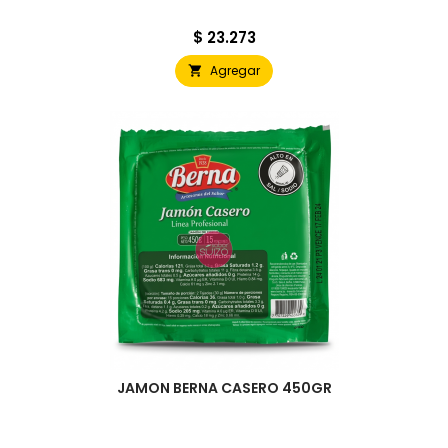
Precio
$ 23.273
Agregar

JAMON BERNA CASERO 450GR