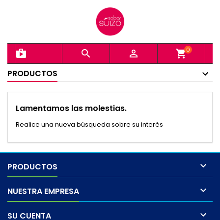
0
shopping_bag


shopping_cart
PRODUCTOS
Lamentamos las molestias.
Realice una nueva búsqueda sobre su interés

PRODUCTOS

NUESTRA EMPRESA

SU CUENTA