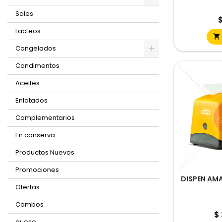
Sales
P
$
Lacteos

Congelados
Condimentos
Aceites
Enlatados
Complementarios
En conserva
Productos Nuevos
Promociones
DISPEN AMA
Ofertas
Combos
Pr
$
queso