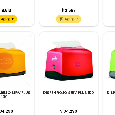
recio
Precio
 9.513
$ 2.697
Agregar
Agregar

RILLO SERV PLUS
DISPEN ROJO SERV PLUS 100
DISP
100
ecio
Precio
 34.290
$ 34.290