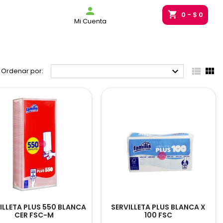
g_bag

shopping_cart
0
- $ 0
Mi Cuenta



Ordenar por:
ILLETA PLUS 550 BLANCA
SERVILLETA PLUS BLANCA X
CER FSC-M
100 FSC