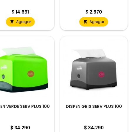
Precio
Precio
$ 14.691
$ 2.670
Agregar
Agregar


EN VERDE SERV PLUS 100
DISPEN GRIS SERV PLUS 100
Precio
Precio
$ 34.290
$ 34.290