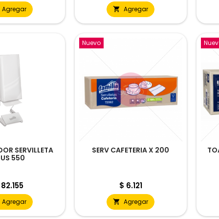
Agregar
Agregar

Nuevo
Nuev
DOR SERVILLETA
SERV CAFETERIA X 200
TO
LUS 550
recio
Precio
 82.155
$ 6.121
Agregar
Agregar
