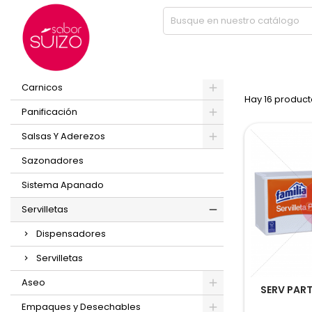
Inicio
Servilletas
PRODUCT
PRODUCTOS
Carnicos
Hay 16 product
Panificación
Salsas Y Aderezos
Sazonadores
Sistema Apanado
Servilletas
Dispensadores
Servilletas
Aseo
SERV PART
Empaques y Desechables