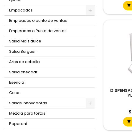

Empacados
Empleados o punto de ventas
Empleados o Punto de ventas
Salsa Maiz dulce
Salsa Burguer
Aros de cebolla
Salsa cheddar
Esencia
DISPENSA
Color
P
Salsas innovadoras
P
$
Mezcla para tortas

Peperoni