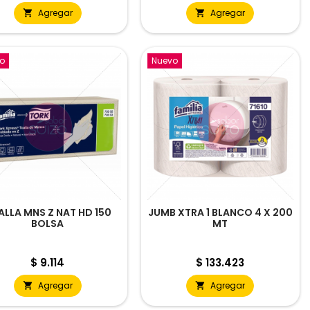
Agregar
Agregar


o
Nuevo
ALLA MNS Z NAT HD 150
JUMB XTRA 1 BLANCO 4 X 200
BOLSA
MT
Precio
Precio
$ 9.114
$ 133.423
Agregar
Agregar

