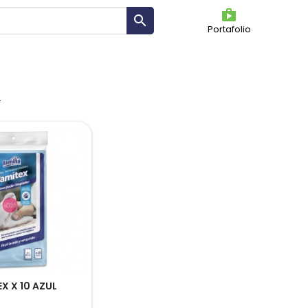
shoppin

Portafolio
OS
.
X X 10 AZUL