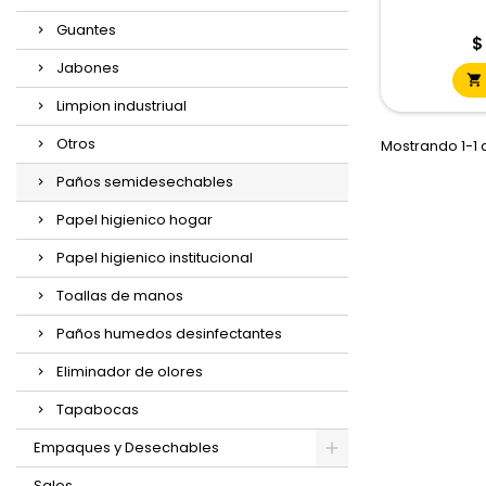
Guantes
P
$
Jabones

Limpion industriual
Otros
Mostrando 1-1 d
Paños semidesechables
Papel higienico hogar
Papel higienico institucional
Toallas de manos
Paños humedos desinfectantes
Eliminador de olores
Tapabocas
Empaques y Desechables
Sales