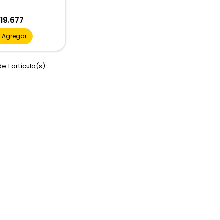
recio
 19.677
Agregar
e 1 artículo(s)