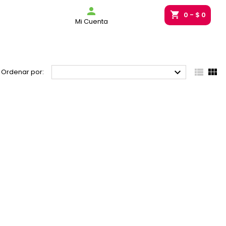
g_bag

shopping_cart
0
- $ 0
Mi Cuenta



Ordenar por: