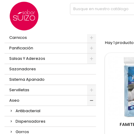
Inicio
Aseo
Paños semidesechables
PRODUCT
PRODUCTOS
Carnicos
Hay 1 producto
Panificación
Salsas Y Aderezos
Sazonadores
Sistema Apanado
Servilletas
Aseo
Antibacterial
Dispensadores
FAMITE
Gorros