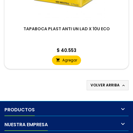
TAPABOCA PLAST ANTI UN LAD X 10U ECO
Precio
$ 40.553
Agregar

VOLVER ARRIBA


PRODUCTOS

NUESTRA EMPRESA