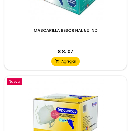
MASCARILLA RESOR NAL 50 IND
Precio
$ 8.107
Agregar

Nuevo