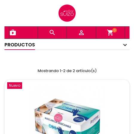
0
shopping_bag


shopping_cart
PRODUCTOS
Mostrando 1-2 de 2 artículo(s)
Nuevo