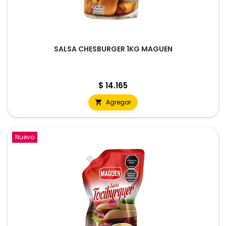
SALSA CHESBURGER 1KG MAGUEN
Precio
$ 14.165
Agregar

Nuevo