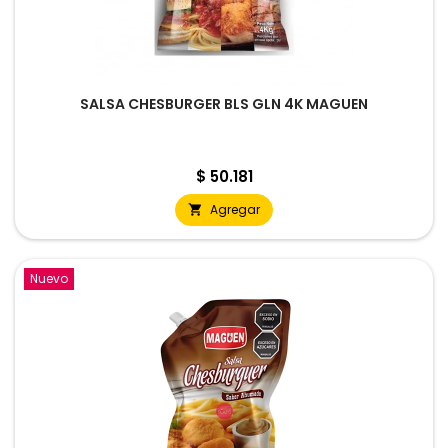
SALSA CHESBURGER BLS GLN 4K MAGUEN
Precio
$ 50.181
Agregar

Nuevo