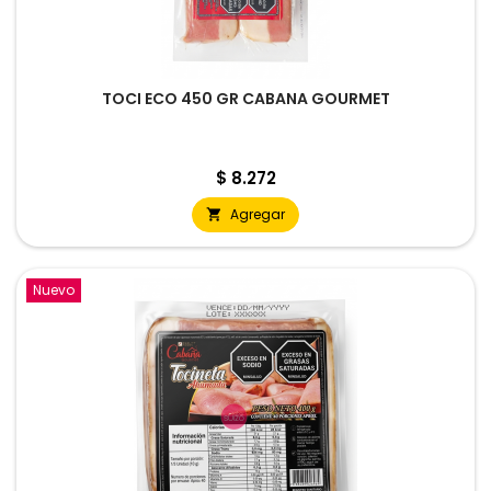
TOCI ECO 450 GR CABANA GOURMET
Precio
$ 8.272
Agregar

Nuevo