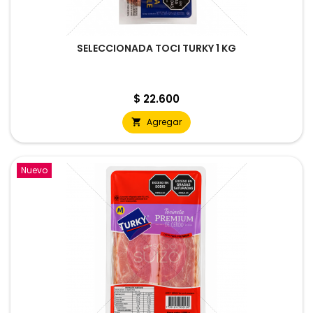
SELECCIONADA TOCI TURKY 1 KG
Precio
$ 22.600
Agregar

Nuevo