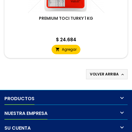
PREMIUM TOCI TURKY 1 KG
Precio
$ 24.684
Agregar

VOLVER ARRIBA


PRODUCTOS

NUESTRA EMPRESA

SU CUENTA