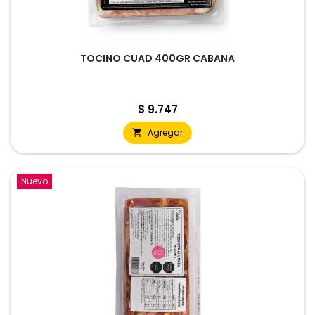
TOCINO CUAD 400GR CABANA
Precio
$ 9.747
Agregar

Nuevo