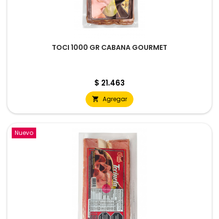
TOCI 1000 GR CABANA GOURMET
Precio
$ 21.463
Agregar

Nuevo