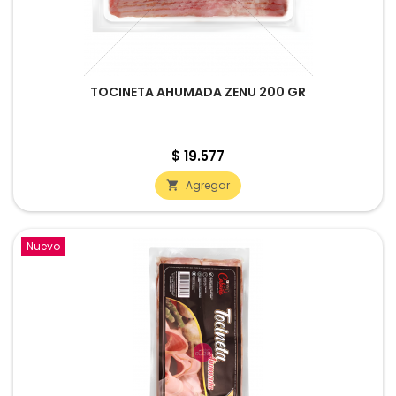
TOCINETA AHUMADA ZENU 200 GR
Precio
$ 19.577
Agregar

Nuevo