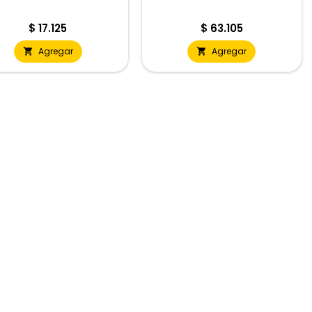
Precio
Precio
$ 17.125
$ 63.105
Agregar
Agregar

