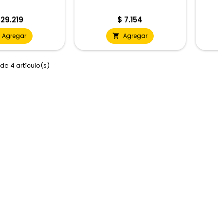
recio
Precio
 29.219
$ 7.154
Agregar
Agregar

de 4 artículo(s)