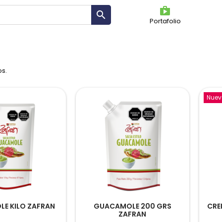
shoppin

Portafolio
OS
os.
Nuev
E KILO ZAFRAN
GUACAMOLE 200 GRS
CRE
ZAFRAN