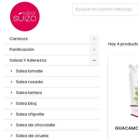
Inicio
Salsas Y Aderezos
Guacamole
PRODUCT
PRODUCTOS
Carnicos
Hay 4 product
Panificación
Salsas Y Aderezos
Salsa tomate
Salsa rosada
Salsa tartara
Salsa bbq
Salsa chipotle
Salsa de chocolate
GUACAMOL
Salsa de ciruela