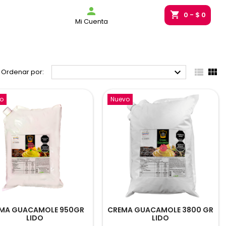
g_bag

shopping_cart
0
- $ 0
Mi Cuenta



Ordenar por:
o
Nuevo
MA GUACAMOLE 950GR
CREMA GUACAMOLE 3800 GR
LIDO
LIDO