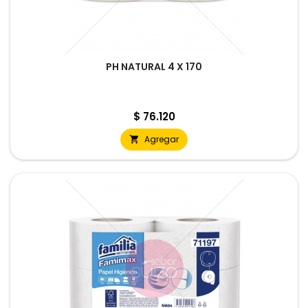
PH NATURAL 4 X 170
Precio
$ 76.120
Agregar
