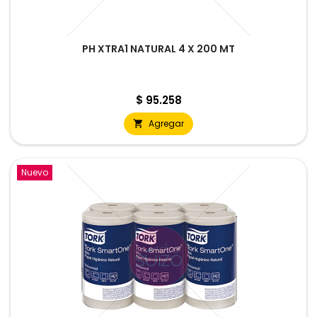
PH XTRA1 NATURAL 4 X 200 MT
Precio
$ 95.258
Agregar

Nuevo