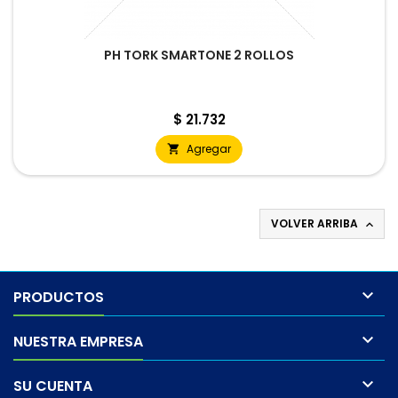
PH TORK SMARTONE 2 ROLLOS
Precio
$ 21.732
Agregar

VOLVER ARRIBA


PRODUCTOS

NUESTRA EMPRESA

SU CUENTA