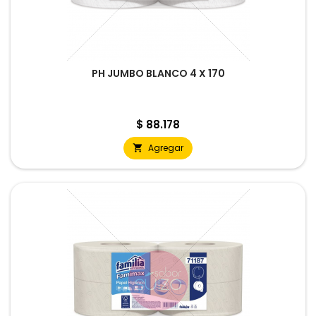
PH JUMBO BLANCO 4 X 170
Precio
$ 88.178
Agregar
