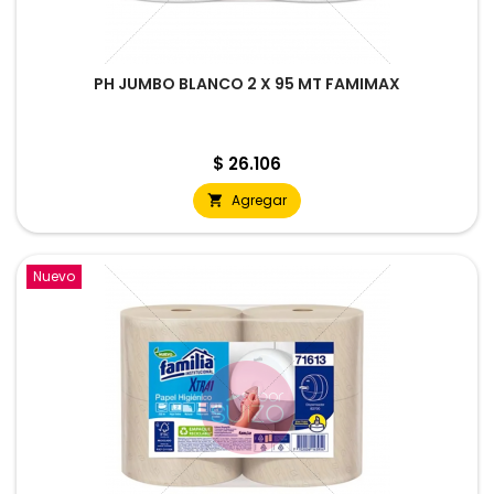
PH JUMBO BLANCO 2 X 95 MT FAMIMAX
Precio
$ 26.106
Agregar

Nuevo