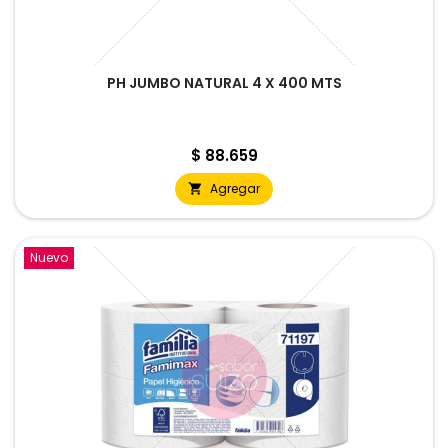
PH JUMBO NATURAL 4 X 400 MTS
Precio
$ 88.659
Agregar

Nuevo