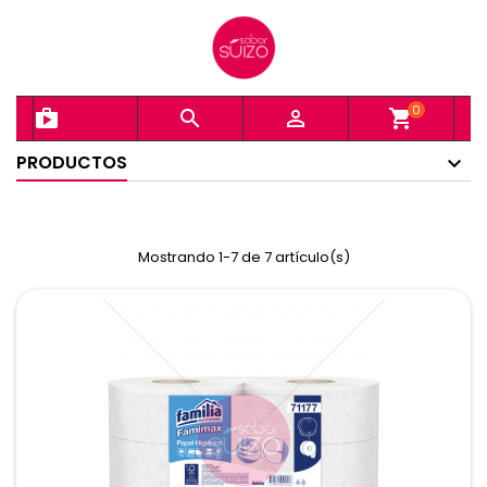
0
shopping_bag


shopping_cart
PRODUCTOS
Mostrando 1-7 de 7 artículo(s)