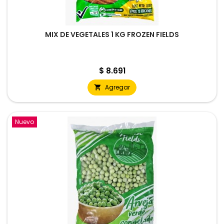
MIX DE VEGETALES 1 KG FROZEN FIELDS
Precio
$ 8.691
Agregar

Nuevo