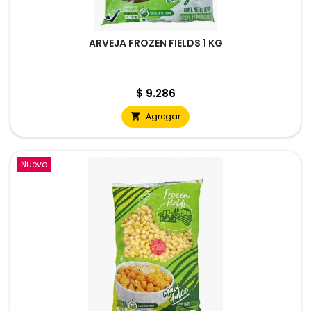
ARVEJA FROZEN FIELDS 1 KG
Precio
$ 9.286
Agregar

Nuevo