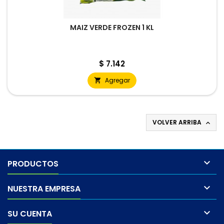
MAIZ VERDE FROZEN 1 KL
Precio
$ 7.142
Agregar

VOLVER ARRIBA


PRODUCTOS

NUESTRA EMPRESA

SU CUENTA