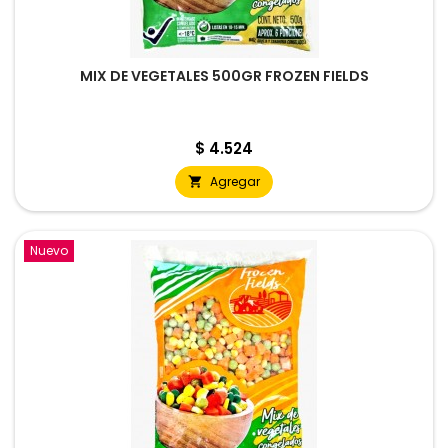
MIX DE VEGETALES 500GR FROZEN FIELDS
Precio
$ 4.524
Agregar

Nuevo