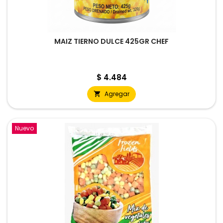
MAIZ TIERNO DULCE 425GR CHEF
Precio
$ 4.484
Agregar

Nuevo