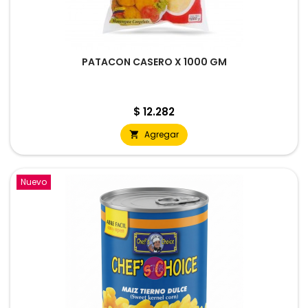
PATACON CASERO X 1000 GM
Precio
$ 12.282
Agregar

Nuevo