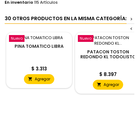
En inventario
115 Artículos
30 OTROS PRODUCTOS EN LA MISMA CATEGORÍA:
>
<
Nuevo
Nuevo
PINA TOMATICO LIBRA
PATACON TOSTON
REDONDO KL TODOLISTO
Precio
$ 3.313
Precio
$ 8.397
Agregar

Agregar
