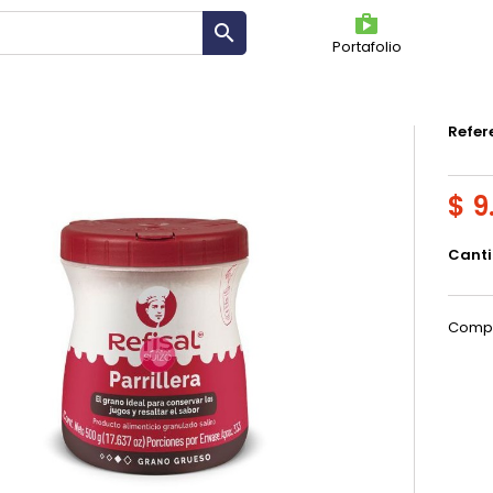
shoppin

Portafolio
SAL
Refer
$ 9
Cant
Compa