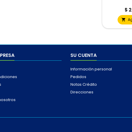
Pre
$ 2
A

MPRESA
SU CUENTA
Información personal
ndiciones
Pedidos
s
Notas Crédito
Direcciones
nosotros