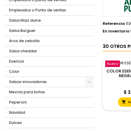
Empleados o Punto de ventas
Salsa Maiz dulce
Referencia
11
Salsa Burguer
En inventario
Aros de cebolla
30 OTROS P
Salsa cheddar
Esencia
Nuevo
COLOR ESEN
Color
NEGRA
CARO
Salsas innovadoras
Pre
Mezcla para tortas
$ 3
Peperoni
A

Navidad
Dulces