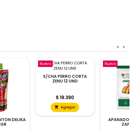
<
>
Nuevo
Nuevo
S/CHA PERRO CORTA
ZENU 12 UND
Precio
$ 19.390
Agregar

NTON DELIKA
APANADO 
 GR
ZAF