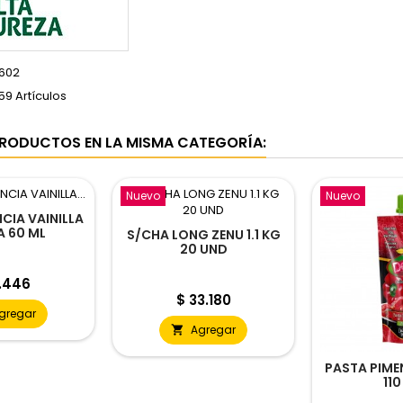
3602
59 Artículos
RODUCTOS EN LA MISMA CATEGORÍA:
Nuevo
Nuevo
CIA VAINILLA
 60 ML
S/CHA LONG ZENU 1.1 KG
LESSEN
20 UND
cio
.446
Precio
$ 33.180
gregar
Agregar

PASTA PIME
110