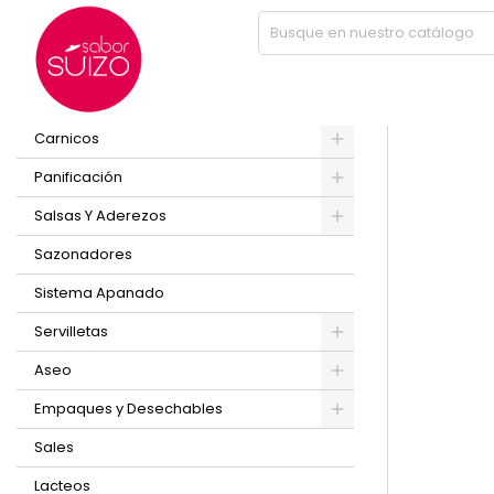
Inicio
SAL PARRILLA REFISAL BARRIL 500 GR
PRODUCTOS
Carnicos
Panificación
Salsas Y Aderezos
Sazonadores
Sistema Apanado
Servilletas
Aseo
Empaques y Desechables
Sales
Lacteos