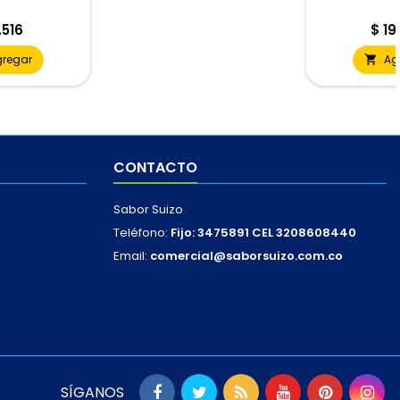
cio
Prec
.516
$ 19
gregar
Ag

CONTACTO
Sabor Suizo
Teléfono:
Fijo: 3475891 CEL 3208608440
Email:
comercial@saborsuizo.com.co
SÍGANOS