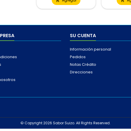
Agregar
A


MPRESA
SU CUENTA
Información personal
ndiciones
Pedidos
s
Notas Crédito
Direcciones
nosotros
© Copyright 2026 Sabor Suizo. All Rights Reserved.