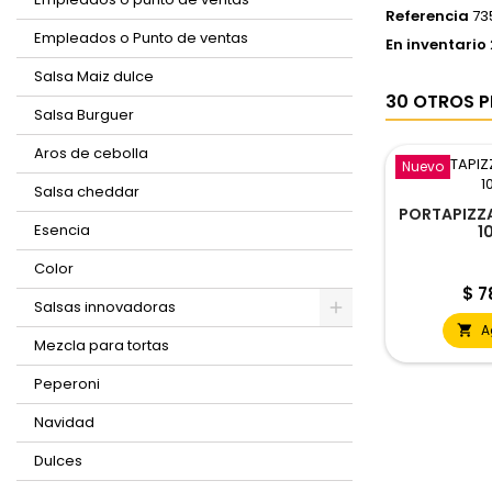
Referencia
73
Empleados o Punto de ventas
En inventario
Salsa Maiz dulce
30 OTROS P
Salsa Burguer
Aros de cebolla
Nuevo
Salsa cheddar
PORTAPIZZA
Esencia
1
Color
Pre
$ 7
Salsas innovadoras
A

Mezcla para tortas
Peperoni
Navidad
Dulces