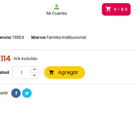
g_bag

shopping_cart
0
- $ 0
Mi Cuenta
LLA MNS Z NAT HD 150 BOLSA
encia
73553
Marca
Familia Institucional
.114
IVA incluído
Agregar
idad

rtir