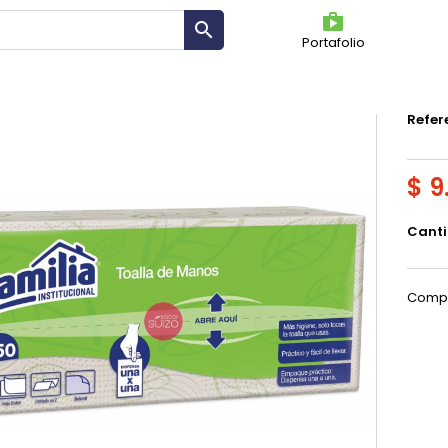
shoppin

Portafolio
TOA
Refer
$ 9
Cant
Compa