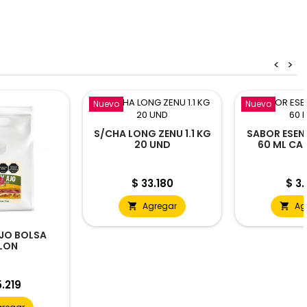
<
>
Nuevo
Nuevo
S/CHA LONG ZENU 1.1 KG
SABOR ESEN
20 UND
60 ML CA
Precio
Prec
$ 33.180
$ 3.
Agregar
Ag


JO BOLSA
LON
io
.219