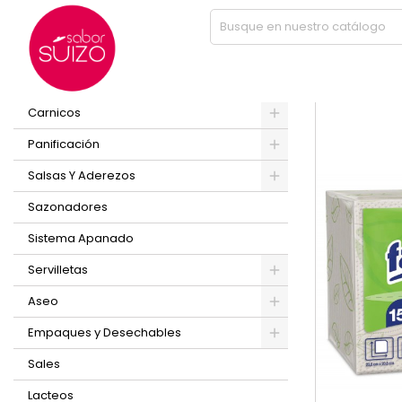
Inicio
TOALLA MNS Z NAT HD 150 BOLSA
PRODUCTOS
Nuevo
Carnicos
Panificación
Salsas Y Aderezos
Sazonadores
Sistema Apanado
Servilletas
Aseo
Empaques y Desechables
Sales
Lacteos