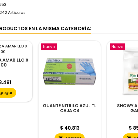
553
242 Artículos
RODUCTOS EN LA MISMA CATEGORÍA:
Nuevo
Nuevo
 AMARILLO X
000
cio
8.481
gregar
GUANTE NITRILO AZUL TL
SHOWY A
CAJA C8
GA
Precio
Prec
$ 40.813
$ 85