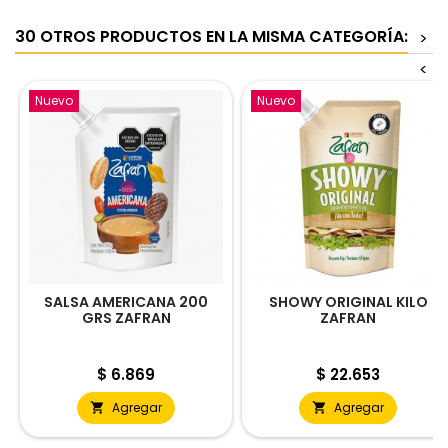
30 OTROS PRODUCTOS EN LA MISMA CATEGORÍA:
>
<
Nuevo
Nuevo
SALSA AMERICANA 200
SHOWY ORIGINAL KILO
GRS ZAFRAN
ZAFRAN
Precio
Precio
$ 6.869
$ 22.653
Agregar
Agregar

