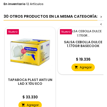
En inventario
12 Artículos
30 OTROS PRODUCTOS EN LA MISMA CATEGORÍA:
>
<
Nuevo
Nuevo
SALSA CEBOLLA DULCE
1.170GR BASECOOK
Precio
$ 19.336
Agregar

TAPABOCA PLAST ANTI UN
LAD X 10U ECO
Precio
$ 33.330
Agregar
