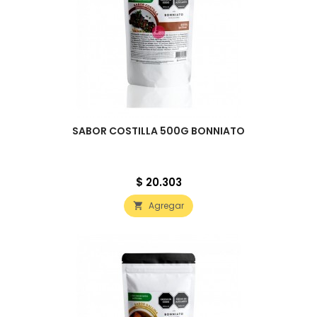
SABOR COSTILLA 500G BONNIATO
Precio
$ 20.303
Agregar
