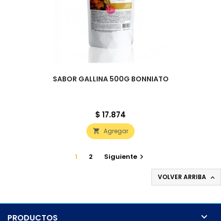
SABOR GALLINA 500G BONNIATO
Precio
$ 17.874
Agregar

1
2
Siguiente

VOLVER ARRIBA


PRODUCTOS