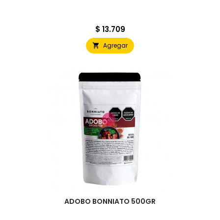
Precio
$ 13.709
Agregar

ADOBO BONNIATO 500GR