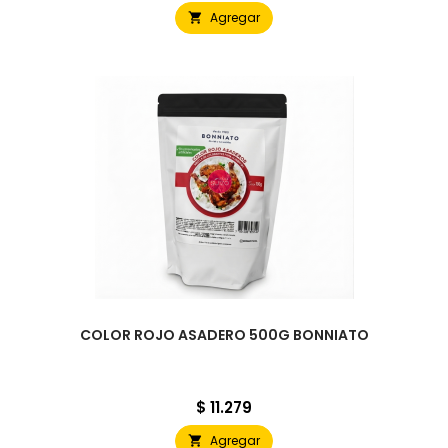
Agregar

COLOR ROJO ASADERO 500G BONNIATO
Precio
$ 11.279
Agregar
