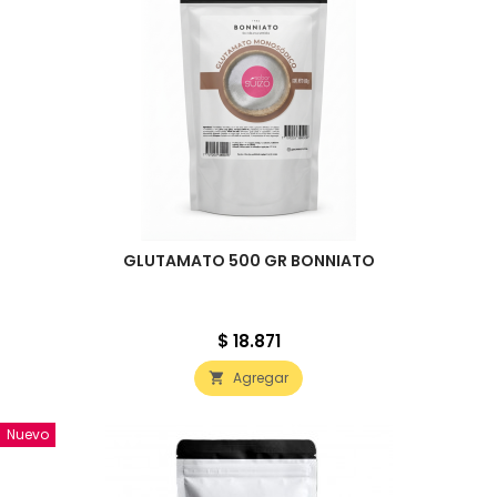
GLUTAMATO 500 GR BONNIATO
Precio
$ 18.871
Agregar

Nuevo