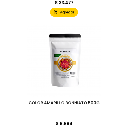
Precio
$ 33.477
Agregar

COLOR AMARILLO BONNIATO 500G
Precio
$ 9.894