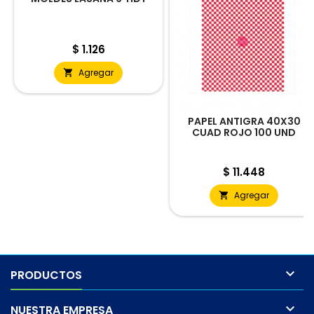
Precio
$ 1.126
Agregar

PAPEL ANTIGRA 40X30
CUAD ROJO 100 UND
Precio
$ 11.448
Agregar


PRODUCTOS

NUESTRA EMPRESA