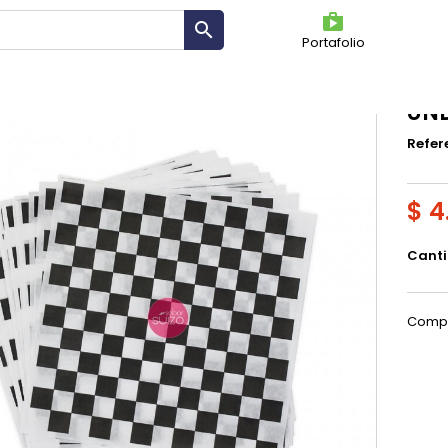
shoppin

Portafolio
PAP
UN
Refer
$ 4
Cant
Compa