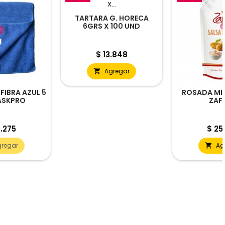
TARTARA G. HORECA
6GRS X 100 UND
Precio
$ 13.848
Agregar

IBRA AZUL 5
ROSADA MIL 
ASKPRO
ZAF
io
Prec
.275
$ 25
gregar
Ag
