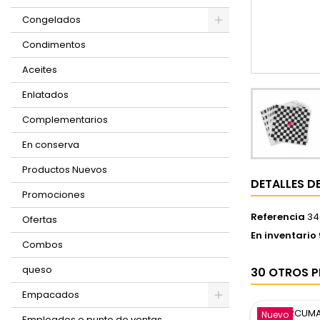
Congelados
Condimentos
Aceites
Enlatados
Complementarios
En conserva
Productos Nuevos
DETALLES D
Promociones
Referencia
34
Ofertas
En inventario
Combos
queso
30 OTROS P
Empacados
Nuevo
Empleados o punto de ventas