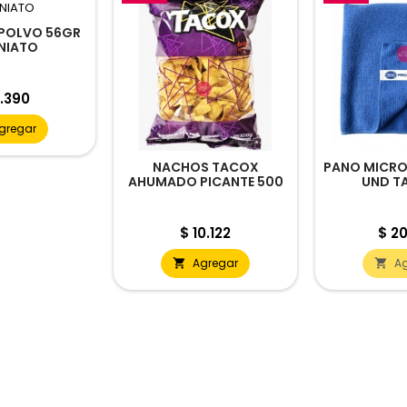
POLVO 56GR
NIATO
cio
.390
gregar
NACHOS TACOX
PANO MICROF
AHUMADO PICANTE 500
UND T
GRS
Precio
Prec
$ 10.122
$ 20
Agregar
A

