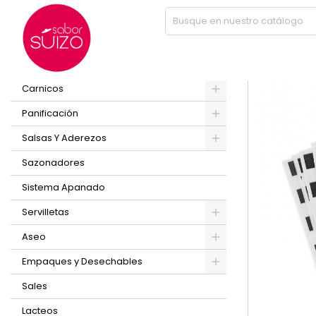
Inicio
PAPEL ANTIGRA 20X20 CUAD NEGRO 100 UND
PRODUCTOS
Nuevo
Carnicos
Panificación
Salsas Y Aderezos
Sazonadores
Sistema Apanado
Servilletas
Aseo
Empaques y Desechables
Sales
Lacteos