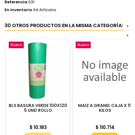
Referencia
031
En inventario
94 Artículos
30 OTROS PRODUCTOS EN LA MISMA CATEGORÍA:
>
<
Nuevo
Nuevo
BLS BASURA VERDE 100X120
MAIZ A GRANEL CAJA X 15
5 UND ROLLO
KILOS
Precio
Precio
$ 10.183
$ 110.714