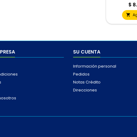
Pre
$ 8
A

MPRESA
SU CUENTA
Información personal
ndiciones
Pedidos
s
Notas Crédito
Direcciones
nosotros