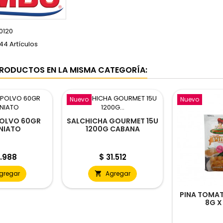
0120
44 Artículos
RODUCTOS EN LA MISMA CATEGORÍA:
Nuevo
Nuevo
POLVO 60GR
SALCHICHA GOURMET 15U
NIATO
1200G CABANA
cio
Precio
.988
$ 31.512
gregar
Agregar

PINA TOMAT
8G X