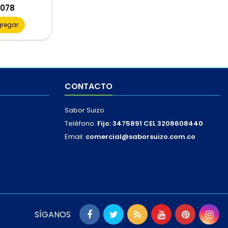
cio
.078
gregar
CONTACTO
Sabor Suizo
Teléfono:
Fijo: 3475891 CEL 3208608440
Email:
comercial@saborsuizo.com.co
SÍGANOS