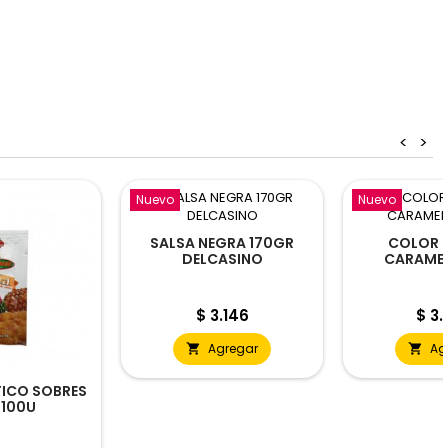
<
>
Nuevo
Nuevo
SALSA NEGRA 170GR
COLOR 
DELCASINO
CARAME
CAROL
Precio
Prec
$ 3.146
$ 3
Agregar
Ag


ICO SOBRES
 100U