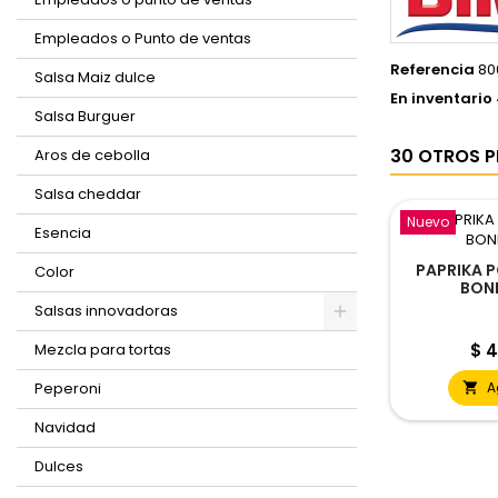
Empleados o Punto de ventas
Referencia
80
Salsa Maiz dulce
En inventario
Salsa Burguer
30 OTROS P
Aros de cebolla
Salsa cheddar
Nuevo
Esencia
PAPRIKA 
Color
BON
Salsas innovadoras
Pre
Mezcla para tortas
$ 4
Peperoni
A

Navidad
Dulces