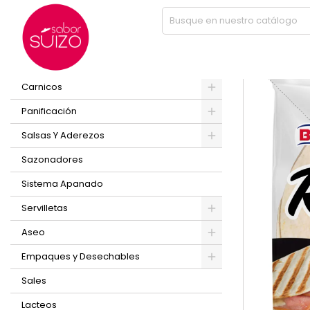
Inicio
TORTILLA PEQ M 20 UND ROJA BIMBO
PRODUCTOS
Nuevo
Carnicos
Panificación
Salsas Y Aderezos
Sazonadores
Sistema Apanado
Servilletas
Aseo
Empaques y Desechables
Sales
Lacteos