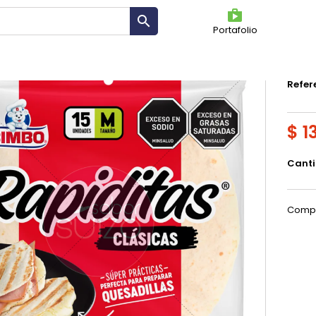
shoppin

Portafolio
TOR
Refer
$ 1
Cant
Compa