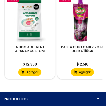
BATIDO ADHERENTE
PASTA CEBO CABEZ ROJA
APANAR CUSTOM
DELIKA 110GR
Precio
Precio
$ 12.350
$ 2.516
Agregar
Agregar



PRODUCTOS