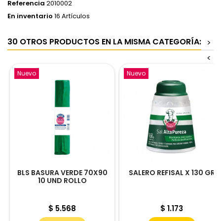
Referencia
2010002
En inventario
16 Artículos
30 OTROS PRODUCTOS EN LA MISMA CATEGORÍA:
>
<
Nuevo
Nuevo
BLS BASURA VERDE 70X90
SALERO REFISAL X 130 GR
10 UND ROLLO
Precio
Precio
$ 5.568
$ 1.173