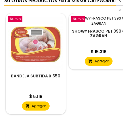
30 OTROS PRODUCTOS EN LA MISMA CATEGORÍA:
>
<
Nuevo
Nuevo
SHOWY FRASCO PET 390 G
ZAGRAN
Precio
$ 15.316
Agregar

BANDEJA SURTIDA X 550
Precio
$ 5.119
Agregar
