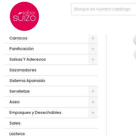
Inicio
CREMA GUACAMOLE 3800 GR LIDO
PRODUCTOS
Nuevo
Carnicos
Panificación
Salsas Y Aderezos
Sazonadores
Sistema Apanado
Servilletas
Aseo
Empaques y Desechables
Sales
Lacteos