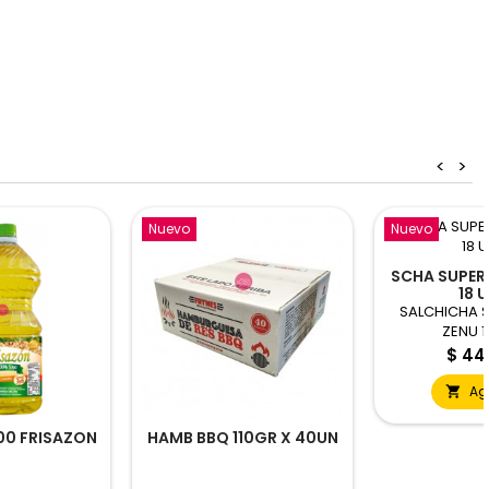
<
>
Nuevo
Nuevo
SCHA SUPER
18 
SALCHICHA 
ZENU 1
Preci
$ 44
Ag

00 FRISAZON
HAMB BBQ 110GR X 40UN