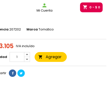
g_bag

shopping_cart
0
- $ 0
Mi Cuenta
MA GUACAMOLE 3800 GR LIDO
encia
207202
Marca
Tomatico
3.105
IVA incluído
Agregar
idad

rtir