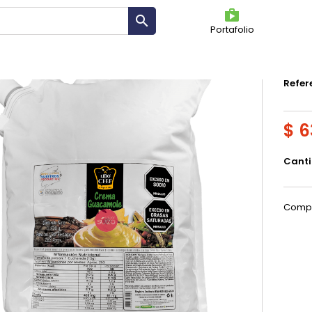
shoppin

Portafolio
CRE
Refer
$ 6
Cant
Compa