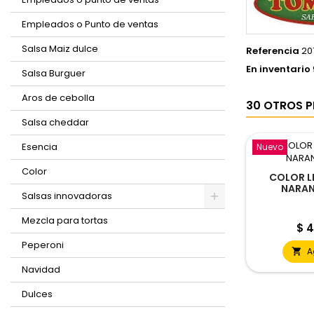
Empleados o Punto de ventas
Salsa Maiz dulce
Referencia
20
En inventario
Salsa Burguer
Aros de cebolla
30 OTROS P
Salsa cheddar
Esencia
Nuevo
Color
COLOR L
NARAN
Salsas innovadoras
Mezcla para tortas
Pre
$ 4
Peperoni
A

Navidad
Dulces