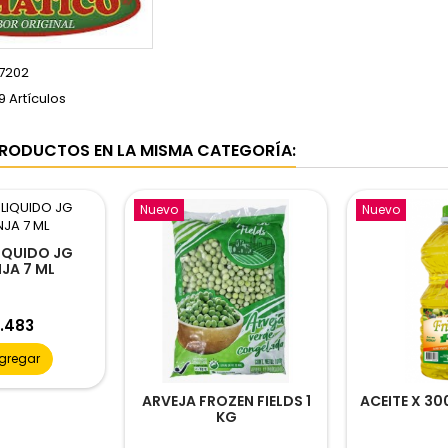
7202
9 Artículos
RODUCTOS EN LA MISMA CATEGORÍA:
Nuevo
Nuevo
IQUIDO JG
JA 7 ML
cio
.483
gregar
ARVEJA FROZEN FIELDS 1
ACEITE X 30
KG