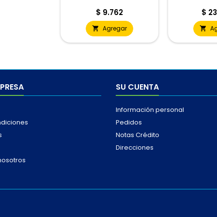
Precio
Prec
$ 9.762
$ 23
Agregar
A


MPRESA
SU CUENTA
Información personal
ndiciones
Pedidos
s
Notas Crédito
Direcciones
nosotros