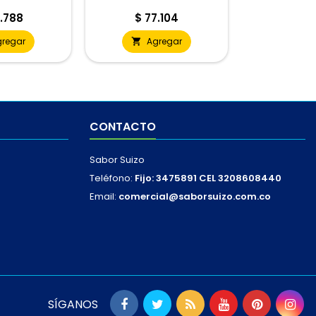
io
Precio
.788
$ 77.104
gregar
Agregar

CONTACTO
Sabor Suizo
Teléfono:
Fijo: 3475891 CEL 3208608440
Email:
comercial@saborsuizo.com.co
SÍGANOS