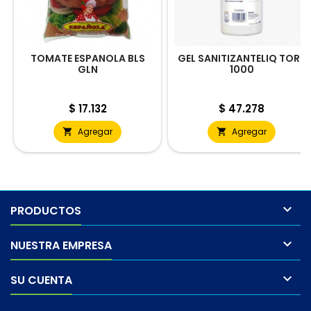
TOMATE ESPANOLA BLS
GEL SANITIZANTELIQ TORK
GLN
1000
Precio
Precio
$ 17.132
$ 47.278
Agregar
Agregar



PRODUCTOS

NUESTRA EMPRESA

SU CUENTA