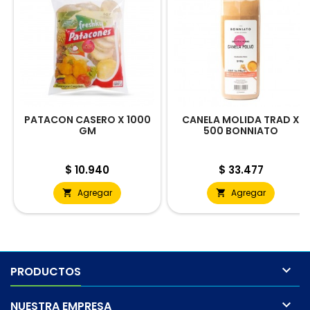
PATACON CASERO X 1000
CANELA MOLIDA TRAD X
GM
500 BONNIATO
Precio
Precio
$ 10.940
$ 33.477
Agregar
Agregar



PRODUCTOS

NUESTRA EMPRESA