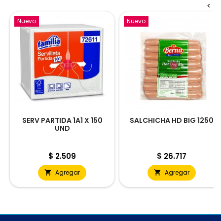
<
Nuevo
Nuevo
SERV PARTIDA 1A1 X 150
SALCHICHA HD BIG 1250
UND
Precio
Precio
$ 2.509
$ 26.717
Agregar
Agregar

