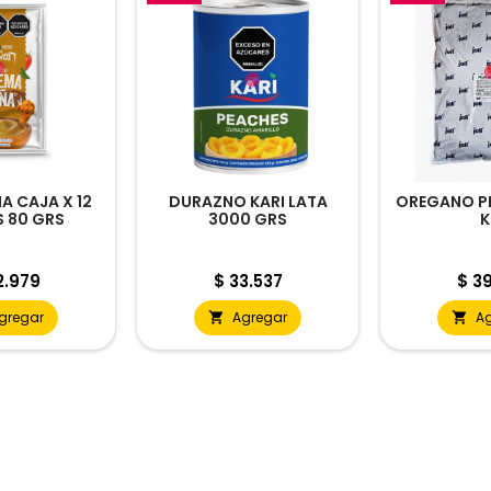
A CAJA X 12
DURAZNO KARI LATA
OREGANO PI
 80 GRS
3000 GRS
K
cio
Precio
Prec
2.979
$ 33.537
$ 39
gregar
Agregar
A

