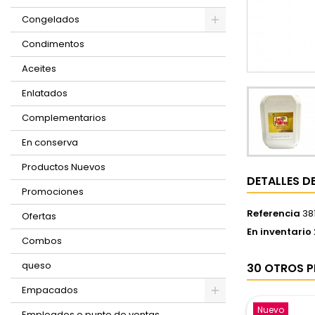
Congelados
Condimentos
Aceites
Enlatados
Complementarios
En conserva
Productos Nuevos
DETALLES D
Promociones
Referencia
38
Ofertas
En inventario
Combos
queso
30 OTROS P
Empacados
Nuevo
Empleados o punto de ventas