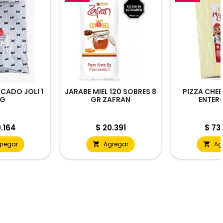
CADO JOLI 1
JARABE MIEL 120 SOBRES 8
PIZZA CHE
G
GR ZAFRAN
ENTERO
io
Precio
Prec
.164
$ 20.391
$ 73
gregar
Agregar
Ag

