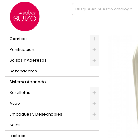
Inicio
ACEITE LA PALMA 20 LTS
PRODUCTOS
Nuevo
Carnicos
Panificación
Salsas Y Aderezos
Sazonadores
Sistema Apanado
Servilletas
Aseo
Empaques y Desechables
Sales
Lacteos