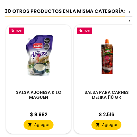
30 OTROS PRODUCTOS EN LA MISMA CATEGORÍA:
>
<
Nuevo
Nuevo
SALSA AJONESA KILO
SALSA PARA CARNES
MAGUEN
DELIKA 110 GR
Precio
Precio
$ 9.982
$ 2.516
Agregar
Agregar

