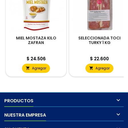
MIEL MOSTAZA KILO
SELECCIONADA TOCI
ZAFRAN
TURKY 1 KG
Precio
Precio
$ 24.506
$ 22.600
Agregar
Agregar



PRODUCTOS

NUESTRA EMPRESA