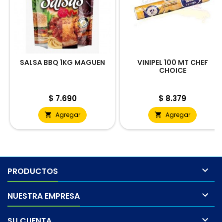
SALSA BBQ 1KG MAGUEN
VINIPEL 100 MT CHEF
CHOICE
Precio
Precio
$ 7.690
$ 8.379
Agregar
Agregar



PRODUCTOS

NUESTRA EMPRESA

SU CUENTA