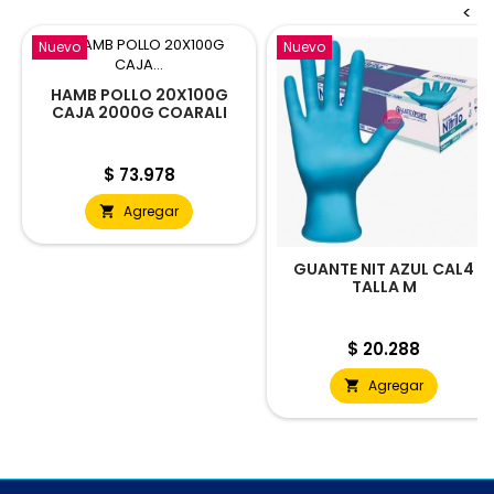
<
Nuevo
Nuevo
HAMB POLLO 20X100G
CAJA 2000G COARALI
Precio
$ 73.978
Agregar

GUANTE NIT AZUL CAL4
TALLA M
Precio
$ 20.288
Agregar
